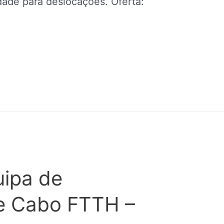
idade para deslocações. Oferta:
uipa de
e Cabo FTTH –