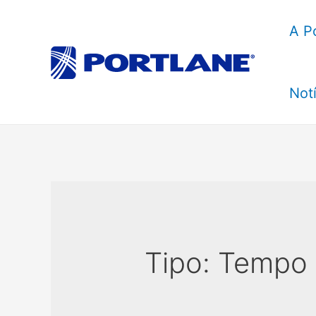
A P
Notí
Tipo:
Tempo I